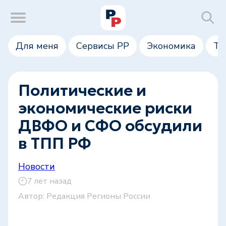
Для меня
Сервисы РР
Экономика
Те
Политические и
экономические риски
ДВФО и СФО обсудили
в ТПП РФ
Новости
7 лет назад
Автор:
Редакция Регионы России